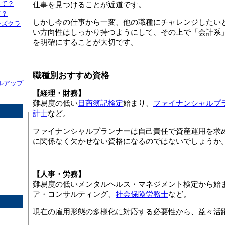
って？
仕事を見つけることが近道です。
て？
しかし今の仕事から一変、他の職種にチャレンジしたい
ーズクラ
い方向性はしっかり持つようにして、その上で「会計系」
を明確にすることが大切です。
職種別おすすめ資格
ルアップ
【経理・財務】
難易度の低い
日商簿記検定
始まり、
ファイナンシャルプ
計士
など。
ファイナンシャルプランナーは自己責任で資産運用を求
に関係なく欠かせない資格になるのではないでしょうか
【人事・労務】
難易度の低いメンタルヘルス・マネジメント検定から始
ア・コンサルティング、
社会保険労務士
など。
現在の雇用形態の多様化に対応する必要性から、益々活