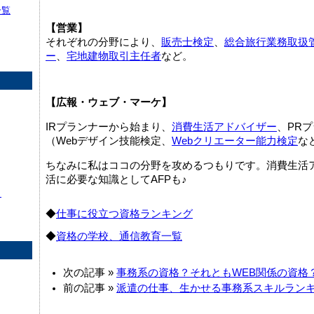
一覧
【営業】
それぞれの分野により、
販売士検定
、
総合旅行業務取扱
ー
、
宅地建物取引主任者
など。
【広報・ウェブ・マーケ】
IRプランナーから始まり、
消費生活アドバイザー
、PR
（Webデザイン技能検定、
Webクリエーター能力検定
な
ちなみに私はココの分野を攻めるつもりです。消費生活
活に必要な知識としてAFPも♪
】
◆
仕事に役立つ資格ランキング
◆
資格の学校、通信教育一覧
次の記事 »
事務系の資格？それともWEB関係の資格
前の記事 »
派遣の仕事、生かせる事務系スキルラン