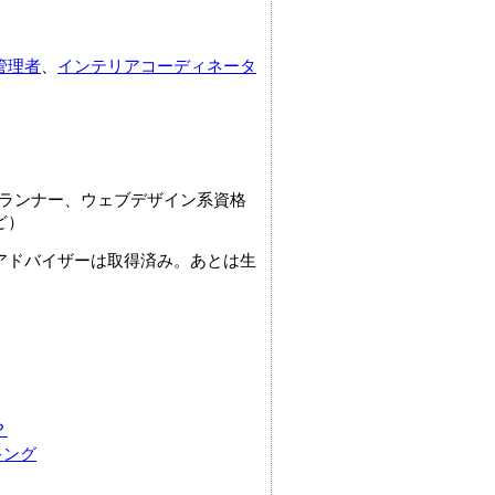
管理者
、
インテリアコーディネータ
プランナー、ウェブデザイン系資格
ど）
アドバイザーは取得済み。あとは生
？
キング