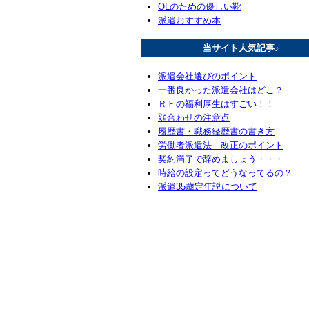
OLのための優しい靴
派遣おすすめ本
当サイト人気記事♪
派遣会社選びのポイント
一番良かった派遣会社はどこ？
ＲＦの福利厚生はすごい！！
顔合わせの注意点
履歴書・職務経歴書の書き方
労働者派遣法 改正のポイント
契約満了で辞めましょう・・・
時給の設定ってどうなってるの？
派遣35歳定年説について