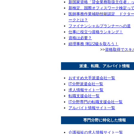
新国家資格「貸金業務取扱主任者」
新検定、国際オフィスワーク検定っ
医師事務作業補助技能認定 ドクタ
ークとは？
ファイナンシャルプランナーへの道
仕事に役立つ資格ランキング！
資格は必要？
経理事務 簿記2級を取ろう！
>>
資格取得でスキ
派遣、転職、アルバイト情報
おすすめ大手派遣会社一覧
IT分野派遣会社一覧
求人情報サイト一覧
転職支援会社一覧
IT分野専門の転職支援会社一覧
アルバイト情報サイト一覧
専門分野に特化した情報
介護福祉の求人情報サイト一覧