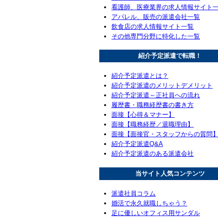
看護師、医療業界の求人情報サイト
アパレル、販売の派遣会社一覧
飲食店の求人情報サイト一覧
その他専門分野に特化した一覧
紹介予定派遣で転職！
紹介予定派遣とは？
紹介予定派遣のメリットデメリット
紹介予定派遣～正社員への流れ
履歴書・職務経歴書の書き方
面接【心得＆マナー】
面接【職務経歴／退職理由】
面接【面接官・スタッフからの質問
紹介予定派遣Q&A
紹介予定派遣のある派遣会社
当サイト人気コンテンツ
派遣社員コラム
婚活で永久就職しちゃう？
足に優しいオフィス用サンダル