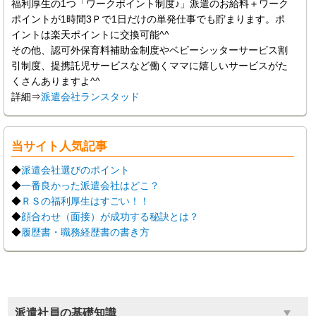
福利厚生の1つ「ワークポイント制度♪」派遣のお給料＋ワーク
ポイントが1時間3Ｐで1日だけの単発仕事でも貯まります。ポ
イントは楽天ポイントに交換可能^^
その他、認可外保育料補助金制度やベビーシッターサービス割
引制度、提携託児サービスなど働くママに嬉しいサービスがた
くさんありますよ^^
詳細⇒
派遣会社ランスタッド
当サイト人気記事
◆
派遣会社選びのポイント
◆
一番良かった派遣会社はどこ？
◆
ＲＳの福利厚生はすごい！！
◆
顔合わせ（面接）が成功する秘訣とは？
◆
履歴書・職務経歴書の書き方
派遣社員の基礎知識