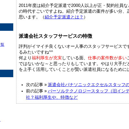
2011年度は紹介予定派遣で2000人以上が正・契約社
の時代すごいですよね。紹介予定派遣の案件が多い分、
思います。（
紹介予定派遣とは？
）
派遣会社スタッフサービスの特徴
一覧
評判がイマイチ良くないオー人事のスタッフサービスで
るみたいですね^^
何より
福利厚生が充実
している面、
仕事の案件数が多い
ではないかな～と思ったりもしています。やはり大手だ
を上手く活用していくことが賢い派遣社員になるためには
次の記事 »
派遣会社パナソニックエクセルスタッフ
前の記事 »
パーソルテクノロジースタッフ（旧イン
社？福利厚生や、特徴など
】