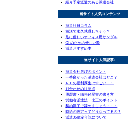
紹介予定派遣のある派遣会社
当サイト人気コンテンツ
派遣社員コラム
婚活で永久就職しちゃう？
足に優しいオフィス用サンダル
OLのための優しい靴
派遣おすすめ本
当サイト人気記事♪
派遣会社選びのポイント
一番良かった派遣会社はどこ？
ＲＦの福利厚生はすごい！！
顔合わせの注意点
履歴書・職務経歴書の書き方
労働者派遣法 改正のポイント
契約満了で辞めましょう・・・
時給の設定ってどうなってるの？
派遣35歳定年説について