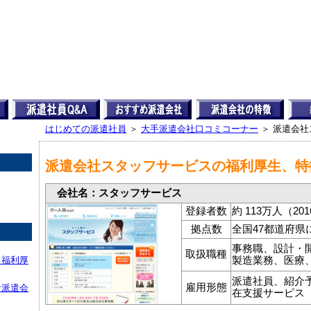
はじめての派遣社員
＞
大手派遣会社口コミコーナー
＞ 派遣会
派遣会社スタッフサービスの福利厚生、特
会社名：スタッフサービス
登録者数
約 113万人（2
拠点数
全国47都道府県
事務職、設計・
取扱職種
？福利厚
製造業務、医療
派遣社員、紹介
雇用形態
な派遣会
在支援サービス