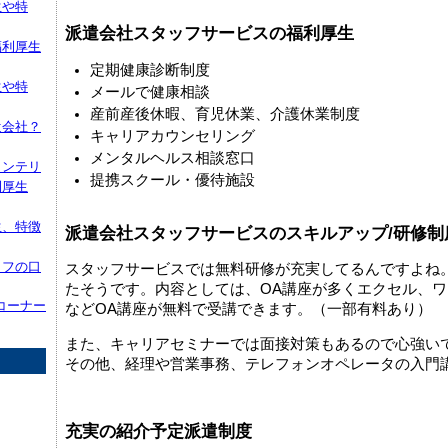
生や特
派遣会社スタッフサービスの福利厚生
福利厚生
定期健康診断制度
生や特
メールで健康相談
産前産後休暇、育児休業、介護休業制度
遣会社？
キャリアカウンセリング
メンタルヘルス相談窓口
インテリ
提携スクール・優待施設
利厚生
生、特徴
派遣会社スタッフサービスのスキルアップ/研修制
ッフの口
スタッフサービスでは無料研修が充実してるんですよね。20
たそうです。内容としては、OA講座が多くエクセル、
コーナー
などOA講座が無料で受講できます。（一部有料あり）
また、キャリアセミナーでは面接対策もあるので心強いで
その他、経理や営業事務、テレフォンオペレータの入門
充実の紹介予定派遣制度